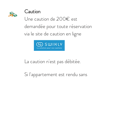
Caution
Une caution de 200€ est
demandée pour toute réservation
via le site de caution en ligne
La caution n'est pas débitée.
Si l'appartement est rendu sans
vol ni casse l’empreinte CB est
annulée automatiquement
Annulation
Annulation sans frais jusque 3jours
avant la date d'arrivée passé ce
délai l'intégralité du montant de la
réservation sera conservée